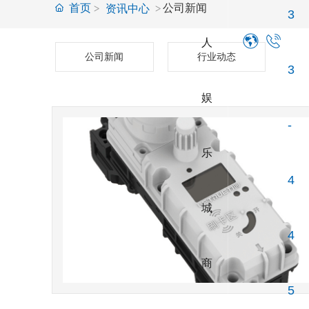
首页
公司新闻
资讯中心
3
人
公司新闻
行业动态
3
娱
-
乐
4
城
4
商
5