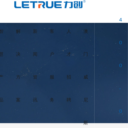
威尼斯人博彩
4
智
解
新
客
人
澳
0
慧
决
闻
户
才
门
0
产
方
资
服
招
威
-
品
案
讯
务
聘
尼
0
斯