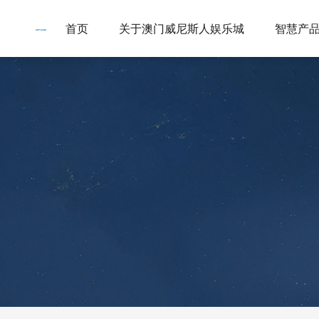
威尼斯人博彩
首页
关于澳门威尼斯人娱乐城
智慧产