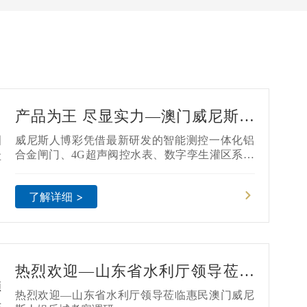
产品为王 尽显实力—澳门威尼斯人
娱乐城在第4届中国(山东)水利科技
威尼斯人博彩凭借最新研发的智能测控一体化铝
与生态建设博览会备受瞩目
合金闸门、4G超声阀控水表、数字孪生灌区系统
等一系列新产品，吸引了众多访客驻足，获得媒
体的高度关注，成为本届展会最耀眼的明星
了解详细 >
热烈欢迎—山东省水利厅领导莅临
惠民澳门威尼斯人娱乐城考察调研
热烈欢迎—山东省水利厅领导莅临惠民澳门威尼