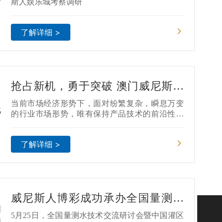
斯人娱乐城考察调研
了解详细 >
抢占新机，勇于突破 澳门威尼斯人
娱乐城研发百日会战 —"天工行
当前市场经济形势下，面对纷繁复杂，瞬息万变
动"顺利启动
的行业市场形势，唯有保持产品技术的前沿性，
市场需求的贴合性，才能在市场角逐中脱颖而
出。澳门威尼斯人娱乐城坚持创新发展，主动因
了解详细 >
时因势而变，由研发系统率先启动百日研发会战
—"天工行动"。
威尼斯人博彩成功承办全国量测水
技术交流研讨会暨中国灌区协会量
5月25日，全国量测水技术交流研讨会暨中国灌区