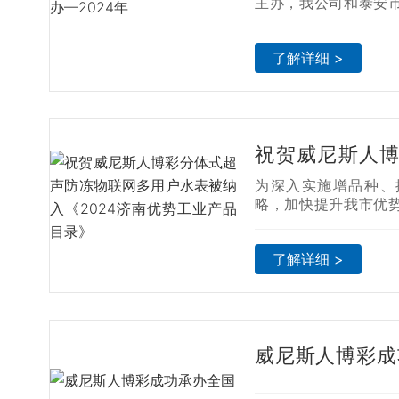
暨水资源计量
主办，我公司和泰安
政府承办的"5·20 
研讨会
资源计量装备产业高
了解详细 >
举行并获得圆满成功。
祝贺威尼斯人
物联网多用户水
为深入实施增品种、
南优势工业产品
略，加快提升我市优
知名度、美誉度和市
促进产品消费，济南
了解详细 >
于促进工业产品消费的
020〕3号），由企
区）工业和信息化主管
024济南优势工业产
司的分体式超声防冻
威尼斯人博彩成功
审核，被纳入《2024
区和农村供水数