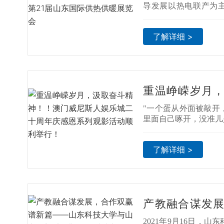
际供热供暖展览
导发展以热电联产为
多能互补多元化的清
新清洁能源采暖改造，
了解详细 >
业之力，第21届山东
舒适家居系统展览会于20
际会展中心隆重举办。
重温峥嵘岁月
澳门威尼斯人
"一个蛋从外面被敲开
恩系列观影活动
里面自己啄开，没准儿
了解详细 >
产教融合谋发
——山东科技
2021年9月16日，