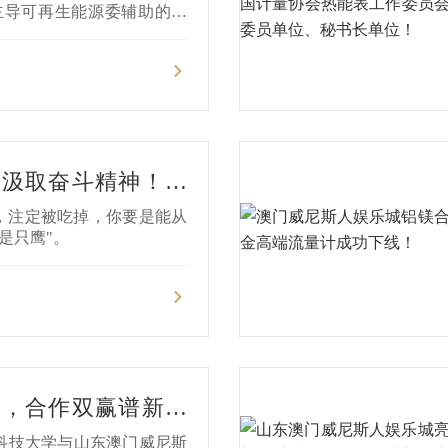
会
主导可再生能源委辅助的、
洁供热低温供热模式，推动
搭乘政策"快车"，汇聚行
国际供热供暖、通风空调及
19年4月25-27日在济南国
，汲取奋斗精神！！
娱乐城二十周年庆感
，注定被吃掉，你要是能从
顺利举行！
是只鹰"。
展，合作双赢谱新篇
大学与山东澳门威尼
山东科技大学与山东澳门威尼斯