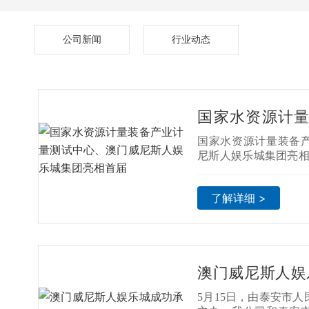
公司新闻
行业动态
国家水资源计
中心、澳门威
国家水资源计量装备
相首届"计量仪
尼斯人娱乐城集团亮相
（2024）"
4）"
了解详细 >
澳门威尼斯人娱
4年"5·20 世
5月15日，由泰安市