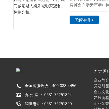
乐城独家冠名，
博览会在泰安市泰山
山东澳门威尼斯人娱
企业独家冠名此次博览
了解详细 >
关于澳
人娱乐
企业简
全国客服热线：
400-033-4456
党建引
企业文
办 公 室 ： 0531-76251394
发展历
企业荣
销售电话：0531-76251390