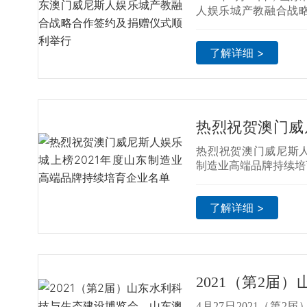
斯人娱乐城产
人娱乐城产教融合战
东科技大学办公楼第
及捐赠仪式顺利
技大学党委副书记、
了解详细 >
导、山东澳门威尼斯
郝振刚及各相关部门领导
下午14:30正式开始
处长王晓东主持，山
长姚庆国致欢迎辞。
热烈祝贺澳门威
合战略合作协议及捐
技大学将组织3-5个团
021年度山东
热烈祝贺澳门威尼斯人
融合实验室，与澳门
育企业名单
制造业高端品牌持续培
团队共同围绕解决各
技攻关。
了解详细 >
2021（第2届
建设博览会，
4月27日2021（第