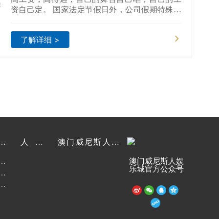
资自己定。 国家法定节假日外，公司假期特殊福
利~外省员工探亲假，标兵荣誉疗养假，当地特殊
节日假。 新员工入职特色培训，专业导师制带徒
了解详细 >
机制，拓展训练，专项培训。体检，旅游，婚育
礼金，各项团建活动高额奖励。员工福利住宅小
区，困难员工专项资助基金。
户
人才
澳门威尼斯人娱
招聘
乐城商城
澳门威尼斯人娱
料
乐城官方公众号
线
系