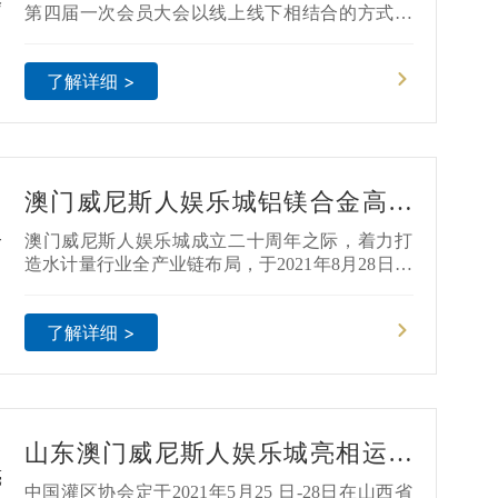
秘书长单位！
第四届一次会员大会以线上线下相结合的方式顺
利召开，中国计量协会理事长吴方迪、副理事长
兼秘书长王晓冬出席会议并致辞。
了解详细 >
澳门威尼斯人娱乐城铝镁合金高端
流量计成功下线！
澳门威尼斯人娱乐城成立二十周年之际，着力打
造水计量行业全产业链布局，于2021年8月28日举
行了盛大的铝合金高端流量计下线仪式！该产品
的成功下线标志着澳门威尼斯人娱乐城高端流量
了解详细 >
计铝合金智能计量产业全面开辟，对于澳门威尼
斯人娱乐城做大做强涉水产业，迎来新的利好。
山东澳门威尼斯人娱乐城亮相运城
灌区现代化改造新技术新产品展
中国灌区协会定于2021年5月25 日-28日在山西省