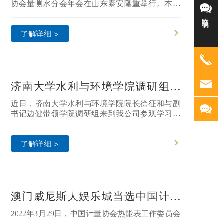
测水分会年会
协会量测水分会年会在山东泰安隆重举行。本次
会议以"提升灌区用水计量能力，深化农业水价综
联系我们
合改革"为主题，由中国灌区协会主办、澳门威尼
了解详细 >
斯人娱乐城参与承办。 水利部农村水利水电司、
中国灌溉排水发展中心、中国灌区协会、山东省
水利厅以及泰安市人民政府等领导和专家应邀出
席会议，全国18个省市的水利行政主管部门、灌
区管理单位、科研院所和水利企业等48个单位共1
济南大学水利与环境学院调研组来
50余人参加了此次会议。威尼斯人博彩董事长郝
振刚先生受邀出席开幕式并作技术交流发言。
访澳门威尼斯人娱乐城
近日，济南大学水利与环境学院院长徐征和与副
书记边健带领学院调研组来到我公司参观学习。
董事长郝振刚代表公司对调研组的到来表示热烈
欢迎，并陪同参观了我公司的现代化展厅、智慧
了解详细 >
工厂以及水利设备现场应用。参观完毕，双方在
澳门威尼斯人娱乐城会议室展开了座谈会，徐征
和院长对我公司的热情接待和诚恳交流表示感
谢，并强调济南大学与我公司源远流长，在校企
联合、人才培养、科学研究等方面的合作交流广
澳门威尼斯人娱乐城当选中国计量
泛长久。董事长表示，面对国家水利市场现
协会热能表工作委员会委员单位、
2022年3月29日，中国计量协会热能表工作委员会