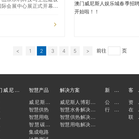
惊艳亮相。
国际会展中心展正式开幕，
乐城作为山东本土优秀水利
会，
前往
页
<
1
2
3
4
5
>
门威尼斯
智慧产品
解决方案
新闻
客
城
资讯
服务
介
威尼斯人
威尼斯人博彩解
公司
资
领
博彩
智慧供热
决方案
智慧水务解决方
新闻
行业
下载
在
化
智慧用电
案
智慧供热解决方
动态
留言
联
程
智慧碳计
案
智慧用电解决方
我们
誉
量
集成电路
案