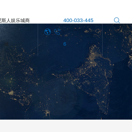
尼斯人娱乐城商
400-033-445
城
6