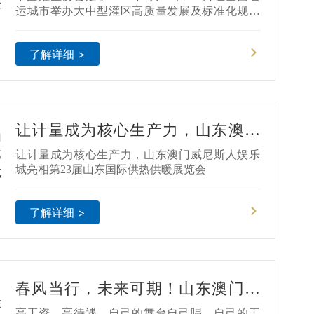
运城市举办大中型灌区高质量发展及标准化规范
化管理培训班。澳门威尼斯人娱乐城有幸受邀参
加此次培训班和展览。
了解详细 >
让计量成为核心生产力，山东澳门
威尼斯人娱乐城亮相第23届山东国
让计量成为核心生产力，山东澳门威尼斯人娱乐
际供热供暖展览会
城亮相第23届山东国际供热供暖展览会
了解详细 >
春风当行，未来可期！山东澳门威
尼斯人娱乐城春季招聘开始啦！！
高工资，高待遇，自己的舞台自己唱，自己的工