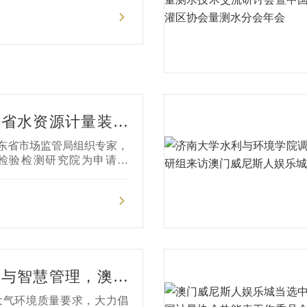
东省水资源计量装备
心顺利通过验收！
日，山东省市场监管局组织专家，
检验检测研究院为申请单
娱乐城承建的山东省水资源
试中心（以下简称：水资源
收。
量与智慧管理，澳门
亮相第21届山东国
大气环境质量要求，大力倡