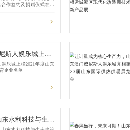
教融合战略合作签约
略合作签约及捐赠仪式在山
二会议室顺利举行。山东科
举行
校长姚庆国及各院系相关领
人娱乐城党委书记、董事长
出席本次仪式。 仪式于
，由山东科技大学合作发展处
东科技大学党委副书记、校
仪式上，双方签订了产教融
尼斯人娱乐城上榜2
赠协议。根据协议，山东科
队并提供不低于200㎡的产校
制造业高端品牌持续培
娱乐城上榜2021年度山东
威尼斯人娱乐城派驻的研发
育企业名单
方面技术难题，进行联合科
）山东水利科技与生态
山东澳门威尼斯人娱
2届）山东水利科技与生态建设