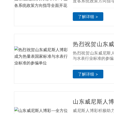
指导全面开花
度各系统政策方向指
将方向指导细化到研
门工作，与现有扁平
了解详细 >
配，为公司全年工作
也预示着公司管理体
阶。
热烈祝贺山东
量表国家标准
热烈祝贺山东威尼斯
编单位
与水表行业标准的参编
了解详细 >
山东威尼斯人
热企业备战供暖
威尼斯人博彩积极助