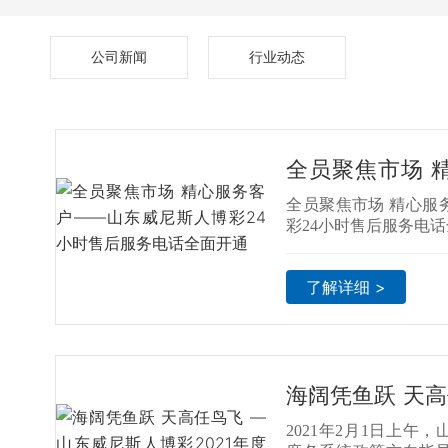
公司新闻
行业动态
全员聚焦市场 
东威尼斯人博彩
全员聚焦市场 精心服
话全面开通
彩24小时售后服务电
了解详细 >
海阔凭鱼跃 天高
斯人博彩202
​2021年2月1日上