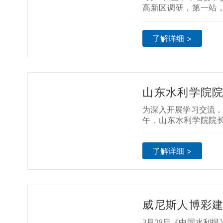
尼斯人博彩有限
高新区调研，第一站
乐城
了解详细 >
山东水利学院
司指导工作
为深入开展学习交流，
午，山东水利学院院
澳门威尼斯人娱乐城
尼斯人娱乐城公司董
了解详细 >
花等热情接待并陪同参
威尼斯人博彩
信息化工程荣登
3月28日《中国水利