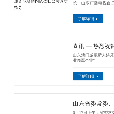
长、山东广播电视台
斯人博彩调研指导并
业发展过程中的困难
了解详细 >
高质量发展。
喜讯 — 热烈
娱乐城被评为济
山东澳门威尼斯人娱乐
军企业"
业领军企业"
了解详细 >
山东省委常委
成到莱芜高新
6月17日上午，省委