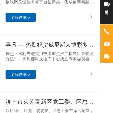
年度物联网关键技术与平台创新
物联网关键技术与平台创新类、集成创新与融合
应用类示范项目"名单。经各地区各单位推荐、综
联系我们
类、 集成创新与融合应用类示范项
合评审和网上公示等环节，确定2019-2020年度物
目公示名单
了解详细 >
联网关键技术与平台创新类、集成创新与融合应
用类示范项目名单。由威尼斯人博彩申报实施
的"澳门威尼斯人娱乐城云平台应用示范"项目，
通过层层遴选，成功入围关键技术与平台创新类
示范项目。
喜讯 — 热烈祝贺威尼斯人博彩多用
户物联网智能超声水表及管理云平
按照《水利先进实用技术重点推广指导目录管理
台，再次荣列《2020年水利先进实
办法》，水利部科技推广中心成立专家委员会，
对2020年水利先进实用技术重点推广指导目录的
用技术重点推广指导目录》
申报技术进行了评审，并形成《2020年水利先进
了解详细 >
实用技术重点推广指导目录》（公示稿）。山东
澳门威尼斯人娱乐城的 多用户物联网智能超声水
表及管理云平台，经复审后再次列入推广名单。
济南市莱芜高新区党工委、区总工
会到威尼斯人博彩慰问一线生产工
7月23日，区党工委委员、区总工会主席吕龙昌，