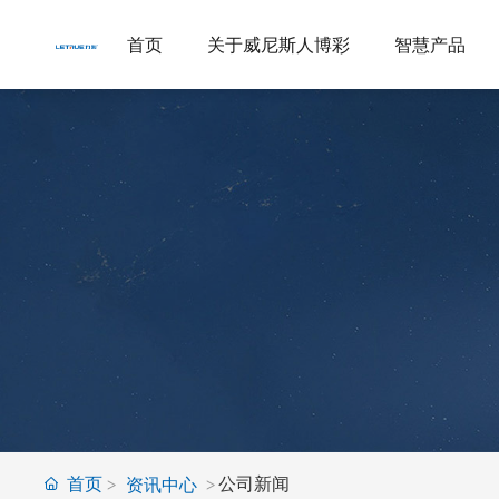
威尼斯人博彩
首页
关于威尼斯人博彩
智慧产品
首页
公司新闻
资讯中心