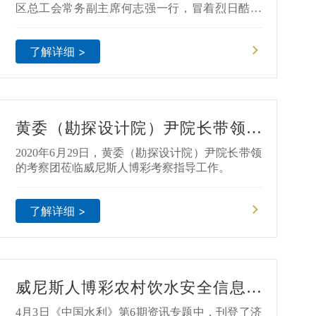
人
区总工会常务副主席何志强一行，冒着烈日酷暑
来到山东澳门威尼斯人娱乐城，在威尼斯人博彩
公司工会委员陪同下，深入企业各个车间慰问一
了解详细 >
线产业工人，
黄委（勘探设计院）尹院长带领考
察团莅临威尼斯人博彩考察指导工
2020年6月29日，黄委（勘探设计院）尹院长带领
作
的考察团莅临威尼斯人博彩考察指导工作。
了解详细 >
威尼斯人博彩农村饮水安全信息化
工程建设经验荣登中国水利杂志
4月3日《中国水利》第6期资讯专题中，刊登了济