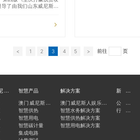
报导了由我们山东威尼斯人
区贫困村农村饮水安全信息
值了！—山东省级贫困村实现
前往
页
<
1
2
3
4
5
>
尼斯
智慧产品
解决方案
新闻
资讯
介
澳门威尼斯人
澳门威尼斯人娱乐城
公司
领
娱乐城
智慧供热
解决方案
智慧水务解决方案
新闻
行业
化
智慧用电
智慧供热解决方案
动态
程
智慧碳计量
智慧用电解决方案
誉
集成电路