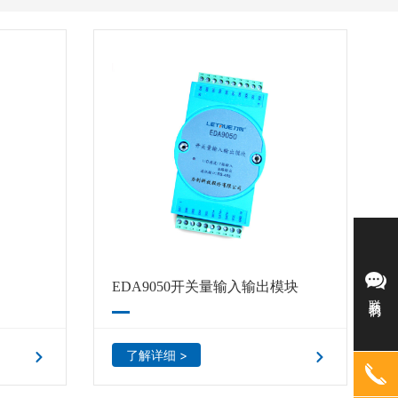
块
EDA9050开关量输入输出模块
联系我们
了解详细 >