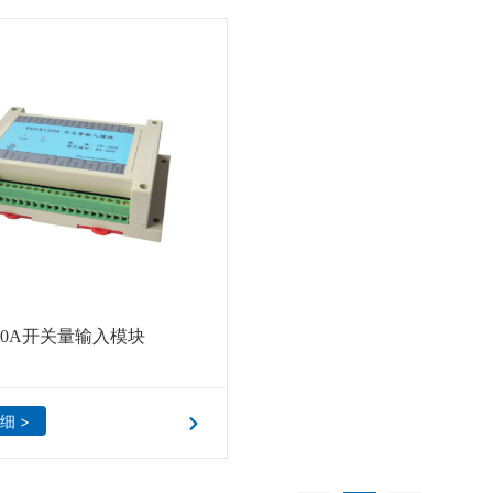
150A开关量输入模块
细 >