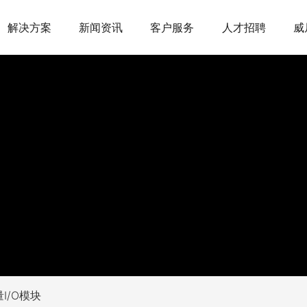
解决方案
新闻资讯
客户服务
人才招聘
威
I/O模块