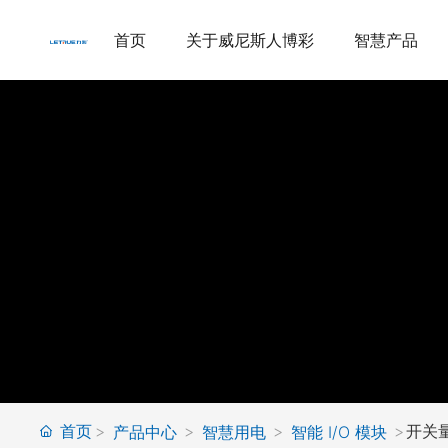
威尼斯人博彩
首页
关于威尼斯人博彩
智慧产品
首页
开关量
产品中心
智慧用电
智能 I/O 模块