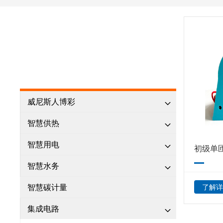
产品中心
PRODUCTS
威尼斯人博彩
智慧供热
智慧用电
初级单
智慧水务
智慧碳计量
了解详
集成电路