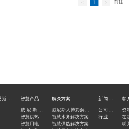
前往
<
1
>
尼斯人
智慧产品
解决方案
新闻资
客
讯
务
介
威尼斯人
威尼斯人博彩解决
公司新
资
领
博彩
智慧供热
方案
智慧水务解决方案
闻
行业动
载
在
化
智慧用电
智慧供热解决方案
态
言
联