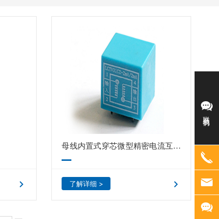
联系我们
母线内置式穿芯微型精密电流互感
器系列
了解详细 >