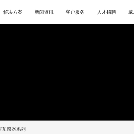
解决方案
新闻资讯
客户服务
人才招聘
威
密互感器系列